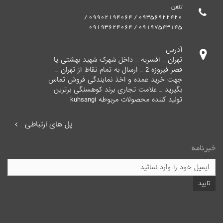
تلفن
09356922420 / 09902194064 /
09197543145 / 09193624064
آدرس
تهران _ افسریه _ داخل شهرک شهید بهشتی یا
قصر فیروزه 2 _ ارسال به تمام نقاط از تهران _
جهت خرید عمده و اخذ نمایندگی فروش تماس
بگیرید _ علامت تجاری برند کوهسنگی برترین
تولید کننده محصولات مربوطه kuhsangi
پل های ارتباطی
خبرنامه
تایید