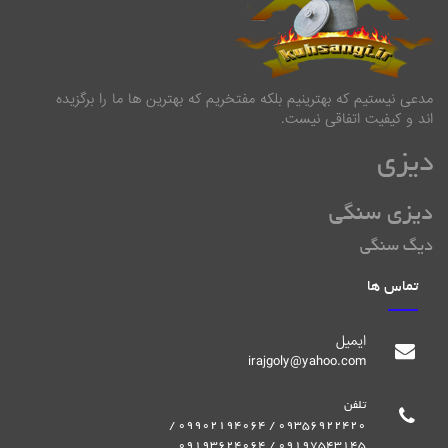
مدعی نیستیم که بهترینیم بلکه مفتخریم که بهترین ها ما را برگزیده
اند و کیفیت اتفاقی نیست.
دیزی
دیزی سنگی
دیگ سنگی
تماس ها
ایمیل
irajgoly@yahoo.com
تلفن
09356922420 / 09902194064 /
09197543145 / 09193624064