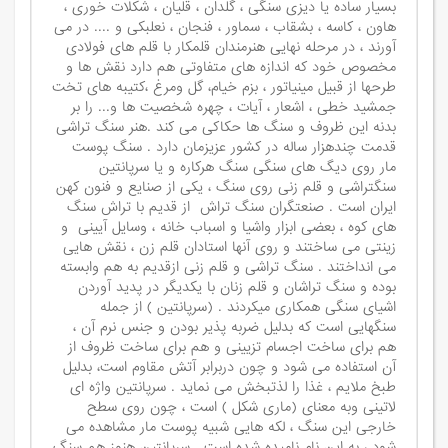
بسیار ساده یا دیزی سنگی ، گلدان ، قلیان ، شکلات خوری ،
هاون ، کاسه ، بشقاب ، سماور ، فنجان ، نعلبکی و .... در می
آورند ، در مرحله نهایی هنرمندان قلمکار با قلم های فولادی
مخصوص خود که اندازه های متفاوتی هم دارد نقش ها و
طرحها از قبیل مینیاتور ، بزم خیام، گل ومرغ ،کتیبه های تخت
جمشید خطی ، اشعار ، آیات ، چهره شخصیت ها و... را بر
بدنه این ظروف و سنگ ها حکاکی می کند .هنر سنگ تراشی
قدمت چندهزار ساله در کشور عزیزمان دارد . سنگ پوست
مار روی دیگ های سنگی سنگ هرکاره و یا سرپانتین
سنگتراشی و قلم زنی روی سنگ ، یکی از صنایع و فنون کهن
ایران است . صنعتگران سنگ تراش از قدیم با تراش سنگ
های کوه ، بعضی ابزار واشیا و اسباب خانه ، وسایل آیینی و
زینتی می ساختند و روی آنها استادان قلم زن ، نقش هایی
می انداختند . سنگ تراشی و قلم زنی ازقدیم به هم وابسته
بوده و سنگ تراشان و قلم زنان با یکدیگر در پدید آوردن
اشیای سنگی همکاری میکردند . (سرپانتین ) از جمله
سنگهایی است که بدلیل ضربه پذیر بودن و جنس نرم آن ،
هم برای ساخت اجسام تزیینی و هم برای ساخت ظروف از
آن استفاده می شود و چون دربرابر آتش مقاوم است، بدلیل
طبخ ملایم ، غذا را لذتبخش می نماید . سرپانتین واژه ای
لاتینی وبه معنای (ماری شکل ) است ، چون روی سطح
خارجی این سنگ ، لکه هایی شبیه پوست مار مشاهده می
شود ، به این نام نامیده شده است . سرپانتین هنوز هم سنگ