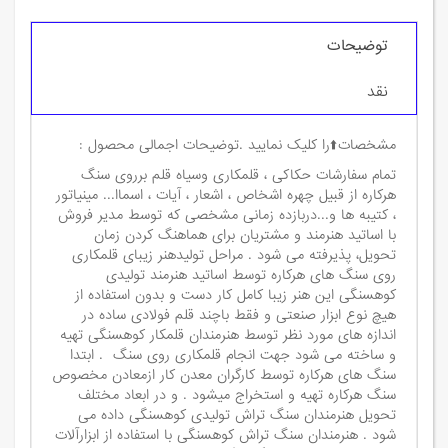
توضیحات
نقد
مشخصات⬆️را کلیک نمایید .توضیحات اجمالی محصول :
تمام سفارشات حکاکی ، قلمکاری وسیاه قلم برروی سنگ
هرکاره از قبیل چهره اشخاص ، اشعار ، آیات ، اسماا... مینیاتور
، کتیبه ها و...دربازده زمانی مشخصی که توسط مدیر فروش
با اساتید هنرمند و مشتریان برای هماهنگ کردن زمان
تحویل، پذیرفته می شود . مراحل تولیدهنر زیبای قلمکاری
روی سنگ های هرکاره توسط اساتید هنرمند تولیدی
کوهسنگی این هنر زیبا کامل کار دست و بدون استفاده از
هیچ نوع ابزار صنعتی و فقط باچند قلم فولادی ساده در
اندازه های مورد نظر توسط هنرمندان قلمکار کوهسنگی تهیه
و ساخته می شود جهت انجام قلمکاری روی سنگ . ابتدا
سنگ های هرکاره توسط کارگران معدن کار ازمعادن مخصوص
سنگ هرکاره تهیه و استخراج میشود . و در ابعاد مختلف
تحویل هنرمندان سنگ تراش تولیدی کوهسنگی داده می
شود . هنرمندان سنگ تراش کوهسنگی با استفاده از ابزارآلات