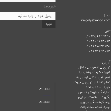
خبرنامه
ایمیل
irajgoly@yahoo.com
تایید
تلفن
09356922420 /
09902194064 /
09197543145 /
09193624064
آدرس
تهران _ افسریه _ داخل
شهرک شهید بهشتی یا
قصر فیروزه 2 _ ارسال به
تمام نقاط از تهران _ جهت
خرید عمده و اخذ
اطلاعات
نمایندگی فروش تماس
بگیرید _ علامت تجاری
برند کوهسنگی برترین
اطلاعات
تولید کننده محصولات