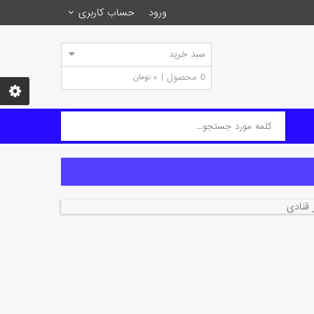
ورود
حساب کاربری
سبد خرید
0
محصول |
0 تومان
 قنادی