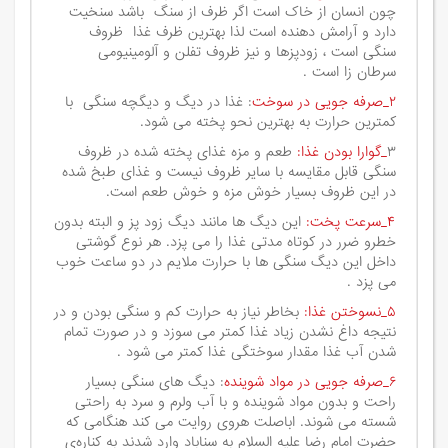
چون انسان از خاک است اگر ظرف از سنگ باشد سنخیت
دارد و آرامش دهنده است لذا بهترین ظرف غذا ظروف
سنگی است ، زودپزها و نیز ظروف تفلن و آلومینیومی
سرطان زا است .
۲_صرفه جویی در سوخت
: غذا در دیگ و دیگچه سنگی با
کمترین حرارت به بهترین نحو پخته می شود.
۳
_گوارا بودن غذا:
طعم و مزه غذای پخته شده در ظروف
سنگی قابل مقایسه با سایر ظروف نیست و غذای طبخ شده
در این ظروف بسیار خوش مزه و خوش طعم است.
۴_سرعت پخت:
این دیگ ها مانند دیگ زود پز و البته بدون
خطرو ضرر در کوتاه مدتی غذا را می پزد. هر نوع گوشتی
داخل این دیگ سنگی ها با حرارت ملایم در دو ساعت خوب
می پزد .
۵_نسوختن غذا:
بخاطر نیاز به حرارت کم و سنگی بودن و در
نتیجه داغ نشدن زیاد غذا کمتر می سوزد و در صورت تمام
شدن آب غذا مقدار سوختگی غذا کمتر می شود .
۶_صرفه جویی در مواد شوینده
: دیگ های سنگی بسیار
راحت و بدون مواد شوینده و با آب ولرم و سرد به راحتی
شسته می شوند. اباصلت هروی روایت می کند هنگامی که
حضرت امام رضا علیه السلام به سناباد وارد شدند به کناره‌ی