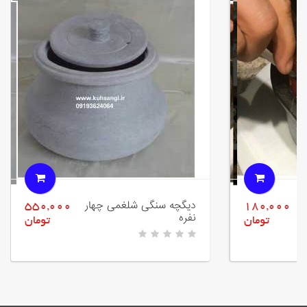
دیگچه سنگی شلغمی چهار
550,000
180,000
نفره
تومان
تومان