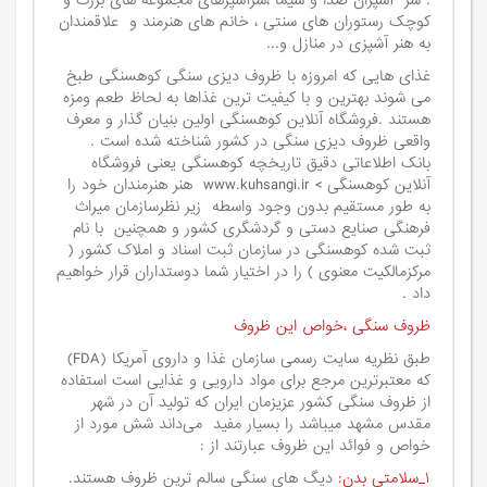
. سر آشپزان صدا و سیما ،سرآشپزهای مجموعه های بزرگ و
کوچک رستوران های سنتی ، خانم های هنرمند و علاقمندان
به هنر آشپزی در منازل و...
غذای هایی که امروزه با ظروف دیزی سنگی کوهسنگی طبخ
می شوند بهترین و با کیفیت ترین غذاها به لحاظ طعم ومزه
هستند .فروشگاه آنلاین کوهسنگی اولین بنیان گذار و معرف
واقعی ظروف دیزی سنگی در کشور شناخته شده است .
بانک اطلاعاتی دقیق تاریخچه کوهسنگی یعنی فروشگاه
آنلاین کوهسنگی > www.kuhsangi.ir هنر هنرمندان خود را
به طور مستقیم بدون وجود واسطه زیر نظرسازمان میراث
فرهنگی صنایع دستی و گردشگری کشور و همچنین با نام
ثبت شده کوهسنگی در سازمان ثبت اسناد و املاک کشور (
مرکزمالکیت معنوی ) را در اختیار شما دوستداران قرار خواهیم
داد .
ظروف سنگی ،خواص این ظروف
طبق نظریه سایت رسمی سازمان غذا و داروی آمریکا (FDA)
که معتبرترین مرجع برای مواد دارویی و غذایی است استفاده
از ظروف سنگی کشور عزیزمان ایران که تولید آن در شهر
مقدس مشهد میباشد را بسیار مفید می‌داند شش مورد از
خواص و فوائد این ظروف عبارتند از :
۱_سلامتی بدن:
دیگ های سنگی سالم ترین ظروف هستند.