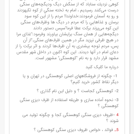
کوهی نزديك سناباد که از سنگش دیگ ودیگچه‌‌های سنگی
درست می‌کنند رسیدیم ، امام به تخته سنگي از كوه تکیهزدند
و رو به آسمان فرمودند:خداوندا! مردم را از این کوه سود
برسان و غذاهايي را كه مردم در دیگ ها وظرف‌های سنگی
این کوه می‌پزند برکت عطا فرما"سپس دستور دادند
دیگچه‌هایی از همان سنگ برایشان بیاورند وفرمود:"غذای مرا
در هیچ ظرفی نپزید مگر در همین ظرف‌های سنگی."از آن
پس، مردم توجه بیشتری به آن ظرف‌ها کردند و اثر برکت را از
دعای امام در آنها دیدند. این کوه اکنون در داخل شهر مقدس
مشهد قرار دارد و به نام "کوهسنگی" مشهور است.
درباره ما کلیک کنید
1- چگونه از فروشگاههای اصلی کوهسنگی در تهران و یا
دیگر نقاط کشور خرید کنیم؟
2- کوهسنگی کجاست ؟ و دلیل این نام گذاری ؟
3- نحوه آماده سازی و طریقه استفاده از ظرف دیزی سنگی
کوهسنگی ؟
4
-ظروف دیزی سنگی کوهسنگی کجا و چگونه تولید می
شوند ؟
5
ـ
فوائد ، خواص ظروف دیزی سنگی کوهسنگی ؟