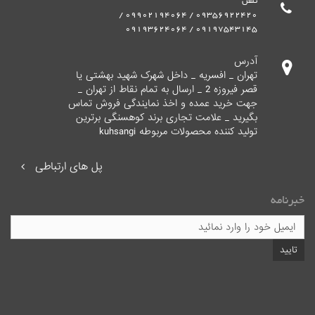
تلفن
09356922420 / 09902194064 /
09197543145 / 09193624064
آدرس
تهران _ افسریه _ داخل شهرک شهید بهشتی یا
قصر فیروزه 2 _ ارسال به تمام نقاط از تهران _
جهت خرید عمده و اخذ نمایندگی فروش تماس
بگیرید _ علامت تجاری برند کوهسنگی برترین
تولید کننده محصولات مربوطه kuhsangi
پل های ارتباطی
خبرنامه
تایید